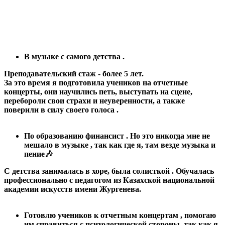
Помогаю поверить в силу своего голоса , раскрываю его
возможности , а также раскрываю эти процессы более
подробно и глубоко чтобы ученик мог понять процесс
изнутри.
В музыке с самого детства .
Преподавательский стаж - более 5 лет.
За это время я подготовила учеников на отчетные
концерты, они научились петь, выступать на сцене,
перебороли свои страхи и неуверенности, а также
поверили в силу своего голоса .
По образованию финансист . Но это никогда мне не
мешало в музыке , так как где я, там везде музыка и
пение🎶
С детства занималась в хоре, была солисткой . Обучалась
профессионально с педагогом из Казахской национальной
академии искусств имени Жургенева.
Готовлю учеников к отчетным концертам , помогаю
им справиться с психологической стороны, так как я