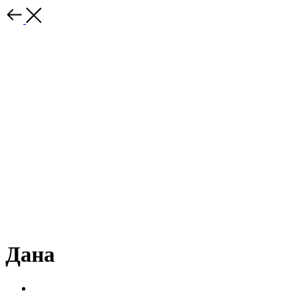
Дана
Преподаю по вокалу, работаю с детьми и взрослыми.